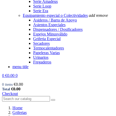
Serie Amadeus
Serie Loop
Serie Era
Equipamiento especial o Colectividades
add
remove
Asideros / Barra de Apoyo
Asientos Especiales
Dispensadores / Dosificadores
Espejos Minusválido
Griferia Especial
Secadores
Termocalentadores
Papeleras Varias
Urinarios
Fregaderos
menu title
0
€0.00
0
€0.00
0 items
€0.00
Total
Checkout
Home
Griferias