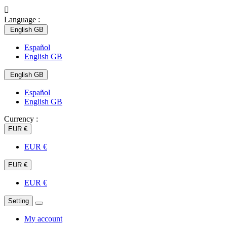

Language :
English GB
Español
English GB
English GB
Español
English GB
Currency :
EUR €
EUR €
EUR €
EUR €
Setting
My account