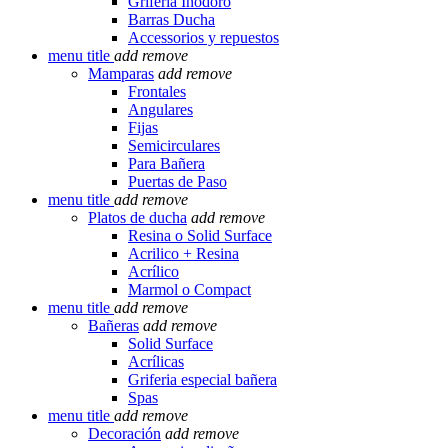
Griferia Inodoro
Barras Ducha
Accessorios y repuestos
menu title
add
remove
Mamparas
add
remove
Frontales
Angulares
Fijas
Semicirculares
Para Bañera
Puertas de Paso
menu title
add
remove
Platos de ducha
add
remove
Resina o Solid Surface
Acrilico + Resina
Acrílico
Marmol o Compact
menu title
add
remove
Bañeras
add
remove
Solid Surface
Acrílicas
Griferia especial bañera
Spas
menu title
add
remove
Decoración
add
remove