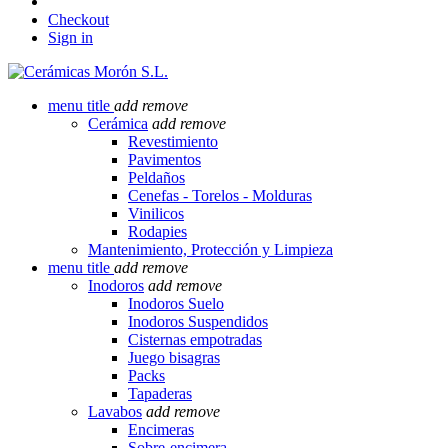
Checkout
Sign in
menu title
add
remove
Cerámica
add
remove
Revestimiento
Pavimentos
Peldaños
Cenefas - Torelos - Molduras
Vinilicos
Rodapies
Mantenimiento, Protección y Limpieza
menu title
add
remove
Inodoros
add
remove
Inodoros Suelo
Inodoros Suspendidos
Cisternas empotradas
Juego bisagras
Packs
Tapaderas
Lavabos
add
remove
Encimeras
Sobre-encimera