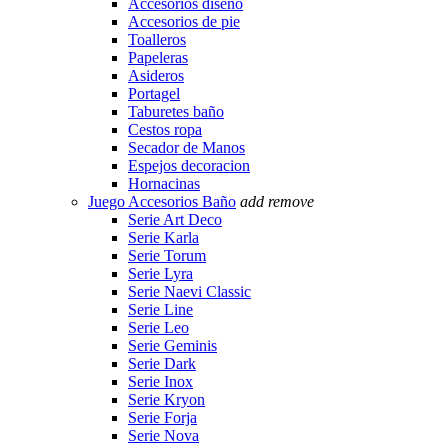
Accesorios diseño
Accesorios de pie
Toalleros
Papeleras
Asideros
Portagel
Taburetes baño
Cestos ropa
Secador de Manos
Espejos decoracion
Hornacinas
Juego Accesorios Baño
add
remove
Serie Art Deco
Serie Karla
Serie Torum
Serie Lyra
Serie Naevi Classic
Serie Line
Serie Leo
Serie Geminis
Serie Dark
Serie Inox
Serie Kryon
Serie Forja
Serie Nova