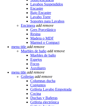
Lavabos Suspendidos
Encastre
Bajo Encastre
Lavabo Torre
Soportes para Lavabos
Encimera
add
remove
Gres Porcelánico
Resina
Madera o MDF
Marmol o Compact
menu title
add
remove
Muebles de baño
add
remove
Muebles de baño
Espejos
Focos
Auxiliares
menu title
add
remove
Griferias
add
remove
Columnas ducha
Conjuntos
Griferia Lavabo Empotrada
Cocina
Duchas y Bañeras
Griferia electrónica